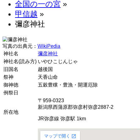
全国の一の宮
»
甲信越
»
彌彦神社
写真の出典元：
WikiPedia
神社名
彌彦神社
神社名(読み方)
いやひこじんじゃ
旧国名
越後国
祭神
天香山命
御神徳
五穀豊穣・豊漁・開運厄除
例祭日
〒959-0323
新潟県西蒲原郡弥彦村弥彦2887-2
所在地
JR弥彦線 弥彦駅 1km