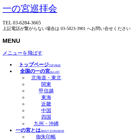
一の宮巡拝会
TEL 03-6284-3665
上記電話が繋がらない場合は 03-5823-3901 へお問い合せください
MENU
メニューを飛ばす
トップページ
TOP PAGE
全国の一の宮
ALL LIST
北海道・東北
関東
甲信越
東海
近畿
中国
四国
九州・沖縄
一の宮とは
ABOUT ICHINOMIYA
御朱印帳