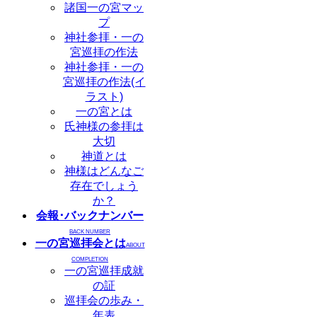
諸国一の宮マッ
プ
神社参拝・一の
宮巡拝の作法
神社参拝・一の
宮巡拝の作法(イ
ラスト)
一の宮とは
氏神様の参拝は
大切
神道とは
神様はどんなご
存在でしょう
か？
会報･バックナンバー
BACK NUMBER
一の宮巡拝会とは
ABOUT
COMPLETION
一の宮巡拝成就
の証
巡拝会の歩み・
年表