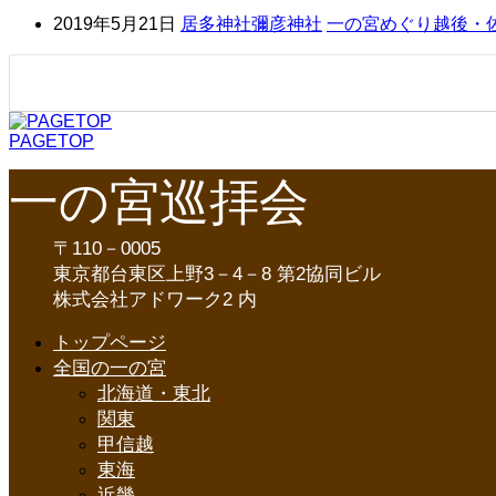
2019年5月21日
居多神社
彌彦神社
一の宮めぐり越後・
PAGETOP
一の宮巡拝会
〒110－0005
東京都台東区上野3－4－8 第2協同ビル
株式会社アドワーク2 内
トップページ
全国の一の宮
北海道・東北
関東
甲信越
東海
近畿