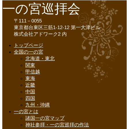
一の宮巡拝会
〒111－0055
東京都台東区三筋1-12-12 第一大津ビル
株式会社アドワーク2 内
トップページ
全国の一の宮
北海道・東北
関東
甲信越
東海
近畿
中国
四国
九州・沖縄
一の宮とは
諸国一の宮マップ
神社参拝・一の宮巡拝の作法