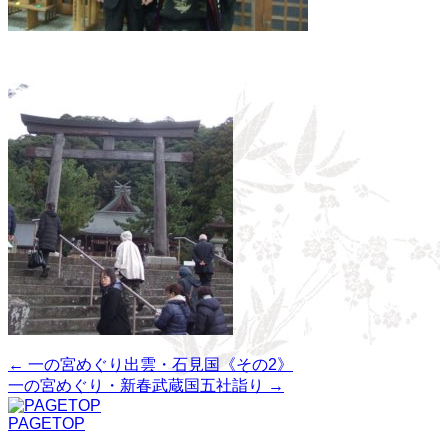
←
一の宮めぐり出雲・石見国《その2》
一の宮めぐり・新春武蔵国五社詣り
→
PAGETOP