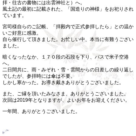
拝・往古の書物には出雲神社と）へ。
風土記の最初に記載された、「国造りの神様」をお祀りされ
ています。
宮司様自らのご記帳、「拝殿内で正式参拝したら」との温か
いご好意に感激。
自ら催行して頂きました。お忙しい中、本当に有難うござい
ました。
暗くなったなか、１７０段の石段を下り、バスで米子空港
へ。
二日間共に、雨・みぞれ・雪・雲間からの日差しの繰り返し
でしたが、参拝時には傘は不要。
しかし寒かった。お導き戴きありがとうございました。
また、ご縁を頂いたみなさま、ありがとうございました。
次回は2019年となりますが、よいお年をお迎えください。
一年間、ありがとうございました。