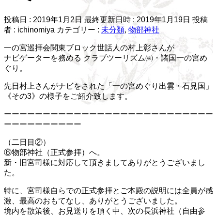
投稿日 : 2019年1月2日
最終更新日時 : 2019年1月19日
投稿
者 :
ichinomiya
カテゴリー :
未分類
,
物部神社
一の宮巡拝会関東ブロック世話人の村上彰さんが
ナビゲーターを務める クラブツーリズム㈱・諸国一の宮め
ぐり。
先日村上さんがナビをされた「一の宮めぐり出雲・石見国」
《その3》の様子をご紹介致します。
ーーーーーーーーーーーーーーーーーーーーーーーーーーー
ーーーーーーーーーー
（二日目②）
⑥物部神社（正式参拝）へ。
新・旧宮司様に対応して頂きましてありがとうございまし
た。
特に、宮司様自らでの正式参拝とご本殿の説明には全員が感
激、最高のおもてなし、ありがとうございました。
境内を散策後、お見送りを頂く中、次の長浜神社（自由参