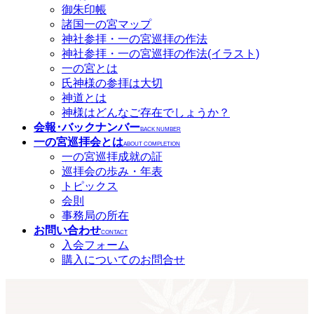
御朱印帳
諸国一の宮マップ
神社参拝・一の宮巡拝の作法
神社参拝・一の宮巡拝の作法(イラスト)
一の宮とは
氏神様の参拝は大切
神道とは
神様はどんなご存在でしょうか？
会報･バックナンバー
BACK NUMBER
一の宮巡拝会とは
ABOUT COMPLETION
一の宮巡拝成就の証
巡拝会の歩み・年表
トピックス
会則
事務局の所在
お問い合わせ
CONTACT
入会フォーム
購入についてのお問合せ