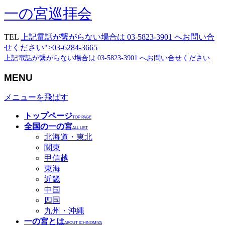
一の宮巡拝会
TEL
上記電話が繋がらない場合は 03-5823-3901 へお問い合
せください">03-6284-3665
上記電話が繋がらない場合は 03-5823-3901 へお問い合せください
MENU
メニューを飛ばす
トップページ
TOP PAGE
全国の一の宮
ALL LIST
北海道・東北
関東
甲信越
東海
近畿
中国
四国
九州・沖縄
一の宮とは
ABOUT ICHINOMIYA