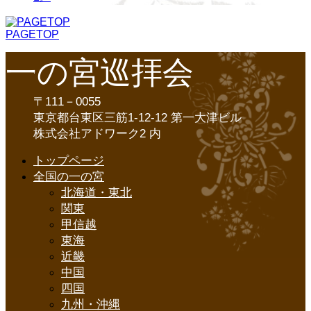
PAGETOP
一の宮巡拝会
〒111－0055
東京都台東区三筋1-12-12 第一大津ビル
株式会社アドワーク2 内
トップページ
全国の一の宮
北海道・東北
関東
甲信越
東海
近畿
中国
四国
九州・沖縄