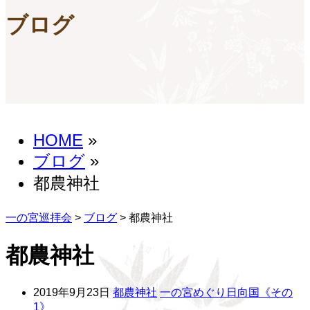
ブログ
HOME
»
ブログ
»
都農神社
一の宮巡拝会
>
ブログ
>
都農神社
都農神社
2019年9月23日
都農神社
一の宮めぐり日向国《その
1》