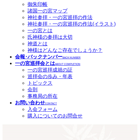
御朱印帳
諸国一の宮マップ
神社参拝・一の宮巡拝の作法
神社参拝・一の宮巡拝の作法(イラスト)
一の宮とは
氏神様の参拝は大切
神道とは
神様はどんなご存在でしょうか？
会報･バックナンバー
BACK NUMBER
一の宮巡拝会とは
ABOUT COMPLETION
一の宮巡拝成就の証
巡拝会の歩み・年表
トピックス
会則
事務局の所在
お問い合わせ
CONTACT
入会フォーム
購入についてのお問合せ