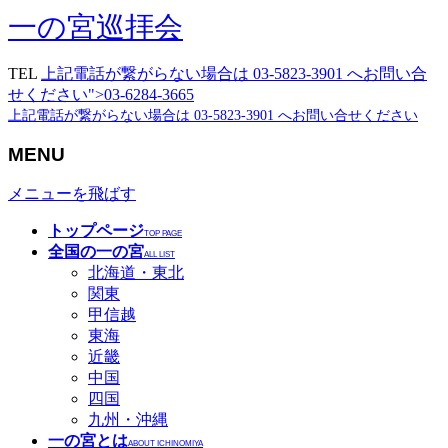
一の宮巡拝会
TEL
上記電話が繋がらない場合は 03-5823-3901 へお問い合
せください">03-6284-3665
上記電話が繋がらない場合は 03-5823-3901 へお問い合せください
MENU
メニューを飛ばす
トップページ
TOP PAGE
全国の一の宮
ALL LIST
北海道・東北
関東
甲信越
東海
近畿
中国
四国
九州・沖縄
一の宮とは
ABOUT ICHINOMIYA