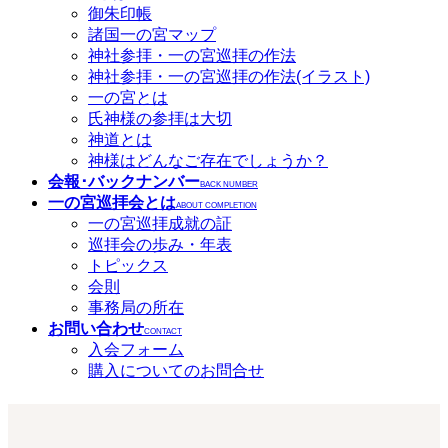
御朱印帳
諸国一の宮マップ
神社参拝・一の宮巡拝の作法
神社参拝・一の宮巡拝の作法(イラスト)
一の宮とは
氏神様の参拝は大切
神道とは
神様はどんなご存在でしょうか？
会報･バックナンバー
BACK NUMBER
一の宮巡拝会とは
ABOUT COMPLETION
一の宮巡拝成就の証
巡拝会の歩み・年表
トピックス
会則
事務局の所在
お問い合わせ
CONTACT
入会フォーム
購入についてのお問合せ