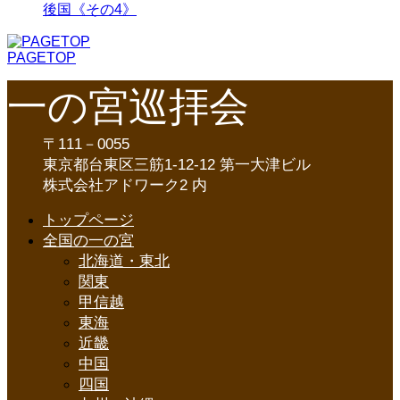
後国《その4》
PAGETOP
一の宮巡拝会
〒111－0055
東京都台東区三筋1-12-12 第一大津ビル
株式会社アドワーク2 内
トップページ
全国の一の宮
北海道・東北
関東
甲信越
東海
近畿
中国
四国