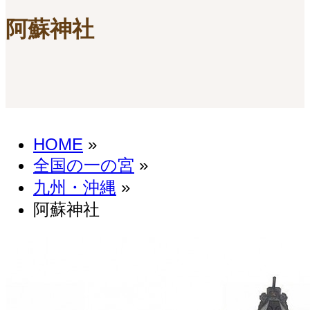
阿蘇神社
HOME
»
全国の一の宮
»
九州・沖縄
»
阿蘇神社