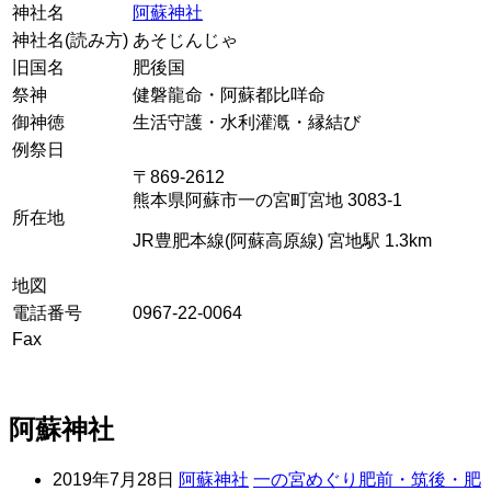
神社名
阿蘇神社
神社名(読み方)
あそじんじゃ
旧国名
肥後国
祭神
健磐龍命・阿蘇都比咩命
御神徳
生活守護・水利灌漑・縁結び
例祭日
〒869-2612
熊本県阿蘇市一の宮町宮地 3083-1
所在地
JR豊肥本線(阿蘇高原線) 宮地駅 1.3km
地図
電話番号
0967-22-0064
Fax
阿蘇神社
2019年7月28日
阿蘇神社
一の宮めぐり肥前・筑後・肥