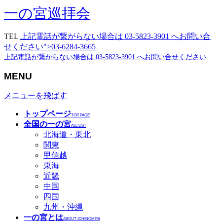
一の宮巡拝会
TEL
上記電話が繋がらない場合は 03-5823-3901 へお問い合
せください">03-6284-3665
上記電話が繋がらない場合は 03-5823-3901 へお問い合せください
MENU
メニューを飛ばす
トップページ
TOP PAGE
全国の一の宮
ALL LIST
北海道・東北
関東
甲信越
東海
近畿
中国
四国
九州・沖縄
一の宮とは
ABOUT ICHINOMIYA