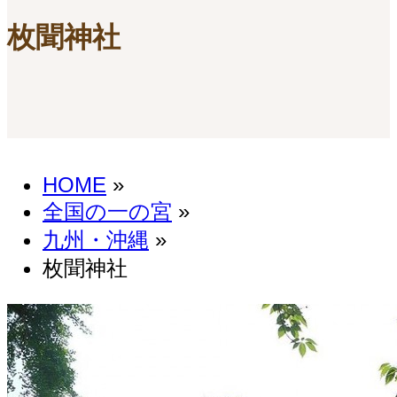
枚聞神社
HOME
»
全国の一の宮
»
九州・沖縄
»
枚聞神社