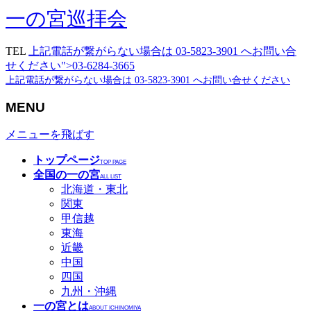
一の宮巡拝会
TEL
上記電話が繋がらない場合は 03-5823-3901 へお問い合
せください">03-6284-3665
上記電話が繋がらない場合は 03-5823-3901 へお問い合せください
MENU
メニューを飛ばす
トップページ
TOP PAGE
全国の一の宮
ALL LIST
北海道・東北
関東
甲信越
東海
近畿
中国
四国
九州・沖縄
一の宮とは
ABOUT ICHINOMIYA