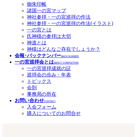
御朱印帳
諸国一の宮マップ
神社参拝・一の宮巡拝の作法
神社参拝・一の宮巡拝の作法(イラスト)
一の宮とは
氏神様の参拝は大切
神道とは
神様はどんなご存在でしょうか？
会報･バックナンバー
BACK NUMBER
一の宮巡拝会とは
ABOUT COMPLETION
一の宮巡拝成就の証
巡拝会の歩み・年表
トピックス
会則
事務局の所在
お問い合わせ
CONTACT
入会フォーム
購入についてのお問合せ