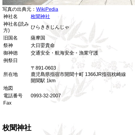
写真の出典元：
WikiPedia
神社名
枚聞神社
神社名(読み
ひらききじんじゃ
方)
旧国名
薩摩国
祭神
大日孁貴命
御神徳
交通安全・航海安全・漁業守護
例祭日
〒891-0603
所在地
鹿児島県指宿市開聞十町 1366JR指宿枕崎線
開聞駅 1km
地図
電話番号
0993-32-2007
Fax
枚聞神社