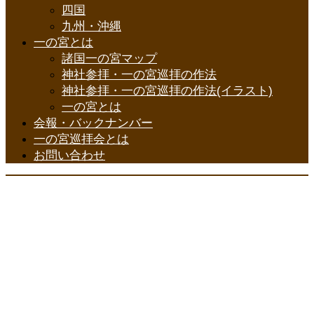
四国
九州・沖縄
一の宮とは
諸国一の宮マップ
神社参拝・一の宮巡拝の作法
神社参拝・一の宮巡拝の作法(イラスト)
一の宮とは
会報・バックナンバー
一の宮巡拝会とは
お問い合わせ
一の宮巡拝会
Copyright ©
All Rights Reserved.