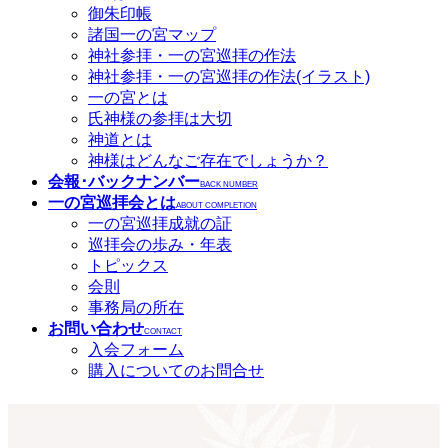
御朱印帳
諸国一の宮マップ
神社参拝・一の宮巡拝の作法
神社参拝・一の宮巡拝の作法(イラスト)
一の宮とは
氏神様の参拝は大切
神道とは
神様はどんなご存在でしょうか？
会報･バックナンバー
BACK NUMBER
一の宮巡拝会とは
ABOUT COMPLETION
一の宮巡拝成就の証
巡拝会の歩み・年表
トピックス
会則
事務局の所在
お問い合わせ
CONTACT
入会フォーム
購入についてのお問合せ