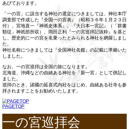
あびております。
「一の宮」に該当する神社の選定につきましては、神社本庁
調査部で作成した『全国一の宮表』（昭和３６年１月２３日
付）、宮地直一『神祇史体系』、『大日本一宮記』（「群書
類従」神祇部所収）、岡田正利『一の宮巡拝記抜粋』を基と
し、歴史的に一の宮を名乗ったとみられる神社を網羅しまし
た。
神社名称につきましては『全国神社名鑑』の記載に準拠いた
しました。
なお、一の宮巡拝は全国の旅になります。
北海道、沖縄などの由緒ある神社を「新一宮」として併記し
ました。
巡拝のとき、諸國の延喜式内社をはじめ、由緒ある社寺も参
拝されますことをお勧めいたします。
PAGETOP
一の宮巡拝会