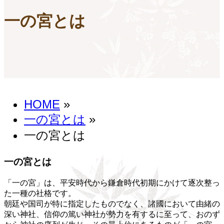
一の宮とは
HOME
»
一の宮とは
»
一の宮とは
一の宮とは
「一の宮」は、平安時代から鎌倉時代初期にかけて逐次整っ
た一種の社格です。
朝廷や国司が特に指定したものでなく、諸國において由緒の
深い神社、信仰の篤い神社が勢力を有するに至って、おのず