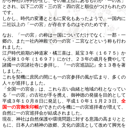
から神社の序列が生じ、その最上位にあるものが「一の宮」
とされ、以下二の宮・三の宮・四の宮と順位がつけられたの
です。
しかし、時代の変遷とともに変化もあったようで、一国内に
二社以上の「一の宮」が存在するのはそのためです。
なお、「一の宮」の称は一国についてだけでなく、一郡・一
郷の、また一社内神殿での一の宮・二宮などという称も行わ
れました。
江戸時代前期の神道家・橘三喜は、延宝３年（１６７５）か
ら元禄１０年（１６９７）にかけ、２３年の歳月を費やして
諸國一の宮諸社寺に参拝し、『一の宮巡詣記』全１３巻を著
しました。
これを契機に庶民の間にも一の宮参拝の風が広まり、多くの
人々が巡拝しました。
「全国一の宮会」は、これら古い由緒と地域の柱となってい
る「一の宮」の古社が手を携え、御神徳の発揚を目的として
平成３年１０月８日に発足し、平成１０年１１月２３日、
全
国一の宮御朱印帳
ができたのを機に一の宮巡拝者が増えて、
自然に一の宮巡拝会が結成されました。
現在、神社は自然保護や環境問題に対する意識の高まりとと
もに、日本人の精神の故郷、文化の源流として改めて脚光を