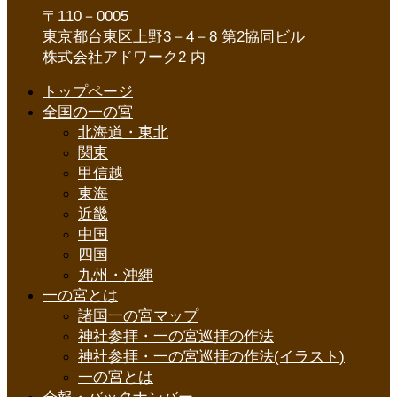
〒110－0005
東京都台東区上野3－4－8 第2協同ビル
株式会社アドワーク2 内
トップページ
全国の一の宮
北海道・東北
関東
甲信越
東海
近畿
中国
四国
九州・沖縄
一の宮とは
諸国一の宮マップ
神社参拝・一の宮巡拝の作法
神社参拝・一の宮巡拝の作法(イラスト)
一の宮とは