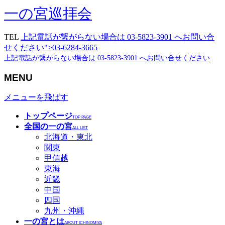
一の宮巡拝会
TEL
上記電話が繋がらない場合は 03-5823-3901 へお問い合
せください">03-6284-3665
上記電話が繋がらない場合は 03-5823-3901 へお問い合せください
MENU
メニューを飛ばす
トップページ
TOP PAGE
全国の一の宮
ALL LIST
北海道・東北
関東
甲信越
東海
近畿
中国
四国
九州・沖縄
一の宮とは
ABOUT ICHINOMIYA