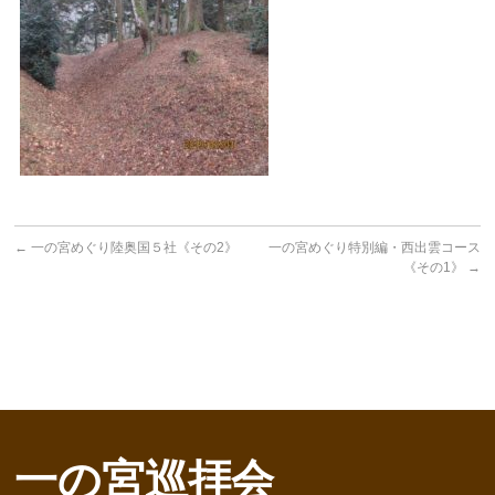
←
一の宮めぐり陸奥国５社《その2》
一の宮めぐり特別編・西出雲コース
《その1》
→
一の宮巡拝会