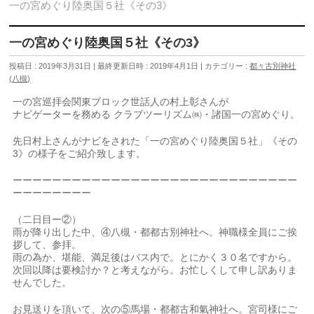
一の宮めぐり陸奥国５社《その3》
一の宮めぐり陸奥国５社《その3》
投稿日 : 2019年3月31日
最終更新日時 : 2019年4月1日
カテゴリー :
都々古別神社
(八槻)
一の宮巡拝会関東ブロック世話人の村上彰さんが
ナビゲーターを務める クラブツーリズム㈱・諸国一の宮めぐり。
先日村上さんがナビをされた「一の宮めぐり陸奥国５社」《その
3》の様子をご紹介致します。
ーーーーーーーーーーーーーーーーーーーーーーーーーーーーー
ーーーーーーーー
（二日目ー②）
雨が降り出した中、④八槻・都都古別神社へ。神職様全員にご挨
拶して、参拝。
雨の為か、堪能、満足後はバス内で。とにかく３０名ですから。
次回以降は要検討か？と考えながら。お忙しくして申し訳ありま
せんでした。
お見送りを頂いて、次の⑤馬場・都都古和氣神社へ。宮司様にご