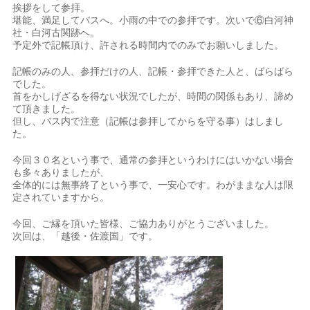
挨拶をして参拝。
堪能、満足してバスへ。小雨の中での参拝です。次いで⑥白河神
社・白河古関跡へ。
予定外で記帳頂け、許される時間内でのみでお願いしました。
記帳のみの人、参拝だけの人、記帳・参拝できた人と、ばらばら
でした。
首をかしげざるを得ない状況でしたが、時間の関係もあり、諦め
て頂きました。
但し、バス内で注意（記帳は参拝してからを守る事）はしまし
た。
今回３０名という事で、通常の参拝というわけにはいかない場合
も多々ありましたが、
全体的には無事終了という事で、一安心です。わがままな人は限
定されていますから。
今回、ご縁を頂いた皆様、ご協力ありがとうございました。
次回は、「越後・佐渡国」です。