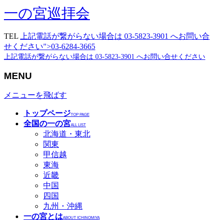
一の宮巡拝会
TEL
上記電話が繋がらない場合は 03-5823-3901 へお問い合
せください">03-6284-3665
上記電話が繋がらない場合は 03-5823-3901 へお問い合せください
MENU
メニューを飛ばす
トップページ
TOP PAGE
全国の一の宮
ALL LIST
北海道・東北
関東
甲信越
東海
近畿
中国
四国
九州・沖縄
一の宮とは
ABOUT ICHINOMIYA