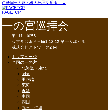
伊勢国一の宮・椿大神社を参拝。
→
PAGETOP
一の宮巡拝会
〒111－0055
東京都台東区三筋1-12-12 第一大津ビル
株式会社アドワーク2 内
トップページ
全国の一の宮
北海道・東北
関東
甲信越
東海
近畿
中国
四国
九州・沖縄