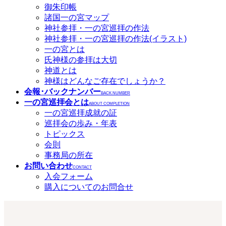
御朱印帳
諸国一の宮マップ
神社参拝・一の宮巡拝の作法
神社参拝・一の宮巡拝の作法(イラスト)
一の宮とは
氏神様の参拝は大切
神道とは
神様はどんなご存在でしょうか？
会報･バックナンバー
BACK NUMBER
一の宮巡拝会とは
ABOUT COMPLETION
一の宮巡拝成就の証
巡拝会の歩み・年表
トピックス
会則
事務局の所在
お問い合わせ
CONTACT
入会フォーム
購入についてのお問合せ