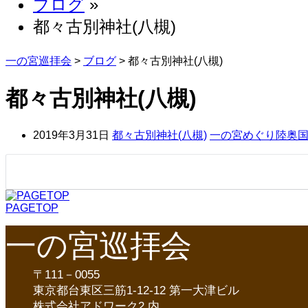
ブログ
»
都々古別神社(八槻)
一の宮巡拝会
>
ブログ
>
都々古別神社(八槻)
都々古別神社(八槻)
2019年3月31日
都々古別神社(八槻)
一の宮めぐり陸奥国
PAGETOP
一の宮巡拝会
〒111－0055
東京都台東区三筋1-12-12 第一大津ビル
株式会社アドワーク2 内