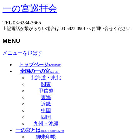
一の宮巡拝会
TEL 03-6284-3665
上記電話が繋がらない場合は 03-5823-3901 へお問い合せください
MENU
メニューを飛ばす
トップページ
TOP PAGE
全国の一の宮
ALL LIST
北海道・東北
関東
甲信越
東海
近畿
中国
四国
九州・沖縄
一の宮とは
ABOUT ICHINOMIYA
御朱印帳