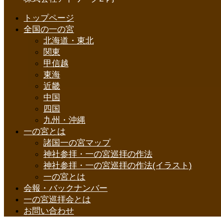
トップページ
全国の一の宮
北海道・東北
関東
甲信越
東海
近畿
中国
四国
九州・沖縄
一の宮とは
諸国一の宮マップ
神社参拝・一の宮巡拝の作法
神社参拝・一の宮巡拝の作法(イラスト)
一の宮とは
会報・バックナンバー
一の宮巡拝会とは
お問い合わせ