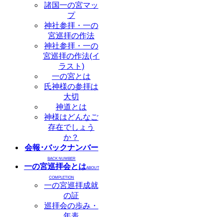
諸国一の宮マッ
プ
神社参拝・一の
宮巡拝の作法
神社参拝・一の
宮巡拝の作法(イ
ラスト)
一の宮とは
氏神様の参拝は
大切
神道とは
神様はどんなご
存在でしょう
か？
会報･バックナンバー
BACK NUMBER
一の宮巡拝会とは
ABOUT
COMPLETION
一の宮巡拝成就
の証
巡拝会の歩み・
年表