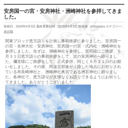
安房国一の宮・安房神社・洲崎神社を参拝してきま
した。
投稿日 : 2026年6月3日
最終更新日時 : 2026年6月3日
投稿者 :
ichinomiya
カテゴリー :
未分類
関東ブロック恵方詣りを計画し事前挨拶に参りました。安房国一
の宮・名神大社・安房神社、安房国一の宮・式内社・洲崎神社を
参拝しました。先ずは、洲崎神社を参拝し、宮司様にご挨拶。５
月３１日恵方詣りの事前挨拶をして、次の安房神社へ廻りまし
た。禰宜様にご挨拶をして、正式参拝。同じく５月３１日のお願
いをしました。その後、阿波忌部族が上陸した地点にお祀りされ
ている布良崎神社と、洲崎神社奥宮である洲宮神社に廻りまし
た。各神社で、恵方詣りが支障なくお詣りできるようにお祈りし
てきました。ありがとうございました。