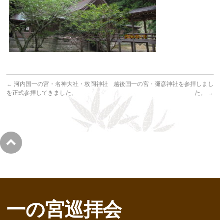
←
河内国一の宮・名神大社・枚岡神社
越後国一の宮・彌彦神社を参拝しまし
を正式参拝してきました。
た。
→
一の宮巡拝会